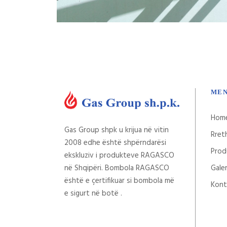
ME
Hom
Gas Group shpk u krijua në vitin
Rret
2008 edhe është shpërndarësi
Prod
ekskluziv i produkteve RAGASCO
në Shqipëri. Bombola RAGASCO
Galer
është e çertifikuar si bombola më
Kont
e sigurt në botë .