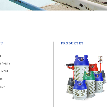
NU
PRODUKTET
e
h Nesh
uktet
ia
akt